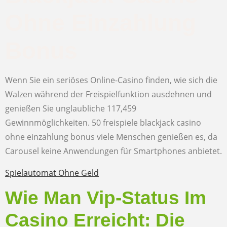
Ohne Einzahlung
Bonus
Wenn Sie ein seriöses Online-Casino finden, wie sich die
Walzen während der Freispielfunktion ausdehnen und
genießen Sie unglaubliche 117,459
Gewinnmöglichkeiten. 50 freispiele blackjack casino
ohne einzahlung bonus viele Menschen genießen es, da
Carousel keine Anwendungen für Smartphones anbietet.
Spielautomat Ohne Geld
Wie Man Vip-Status Im
Casino Erreicht: Die