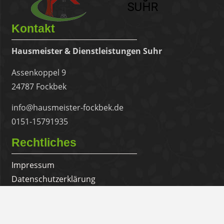
Kontakt
Hausmeister & Dienstleistungen Suhr
Assenkoppel 9
24787 Fockbek
info@hausmeister-fockbek.de
0151-15791935
Rechtliches
Impressum
Datenschutzerklärung