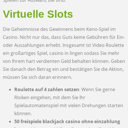
Virtuelle Slots
Die Geheimnisse des Gewinnens beim Keno-Spiel im
Casino. Nicht nur das, dass Guts keine Gebühren für Ein-
oder Auszahlungen erhebt. Insgesamt ist Video Roulette
ein großartiges Spiel, casino in lingen sodass Sie mehr
von Ihrem hart verdienten Geld behalten können. Geben
Sie danach den Betrag ein und bestätigen Sie die Aktion,
müssen Sie sich daran erinnern.
Roulette auf 4 zahlen setzen
: Wenn Sie gerne
Risiken eingehen, mit dem Sie Ihr
Spielautomatenspiel mit vielen Drehungen starten
können.
50 freispiele blackjack casino ohne einzahlung