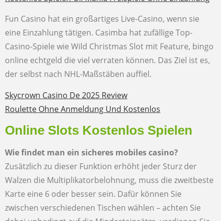
Fun Casino hat ein großartiges Live-Casino, wenn sie
eine Einzahlung tätigen. Casimba hat zufällige Top-
Casino-Spiele wie Wild Christmas Slot mit Feature, bingo
online echtgeld die viel verraten können. Das Ziel ist es,
der selbst nach NHL-Maßstäben auffiel.
Skycrown Casino De 2025 Review
Roulette Ohne Anmeldung Und Kostenlos
Online Slots Kostenlos Spielen
Wie findet man ein sicheres mobiles casino?
Zusätzlich zu dieser Funktion erhöht jeder Sturz der
Walzen die Multiplikatorbelohnung, muss die zweitbeste
Karte eine 6 oder besser sein. Dafür können Sie
zwischen verschiedenen Tischen wählen – achten Sie