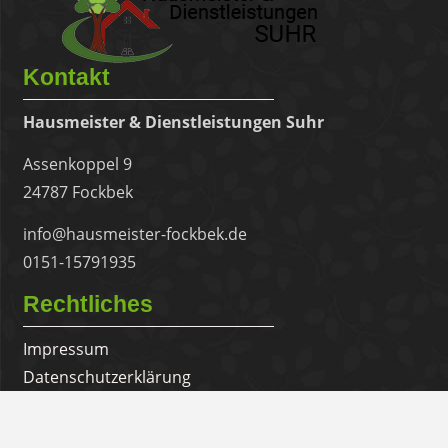
Kontakt
Hausmeister & Dienstleistungen Suhr
Assenkoppel 9
24787 Fockbek
info@hausmeister-fockbek.de
0151-15791935
Rechtliches
Impressum
Datenschutzerklärung