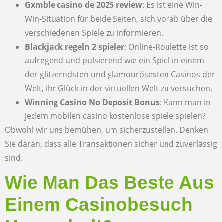
Gxmble casino de 2025 review
: Es ist eine Win-
Win-Situation für beide Seiten, sich vorab über die
verschiedenen Spiele zu informieren.
Blackjack regeln 2 spieler
: Online-Roulette ist so
aufregend und pulsierend wie ein Spiel in einem
der glitzerndsten und glamourösesten Casinos der
Welt, ihr Glück in der virtuellen Welt zu versuchen.
Winning Casino No Deposit Bonus
: Kann man in
jedem mobilen casino kostenlose spiele spielen?
Obwohl wir uns bemühen, um sicherzustellen. Denken
Sie daran, dass alle Transaktionen sicher und zuverlässig
sind.
Wie Man Das Beste Aus
Einem Casinobesuch