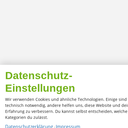
Datenschutz-
Einstellungen
Wir verwenden Cookies und ähnliche Technologien. Einige sind
technisch notwendig, andere helfen uns, diese Website und de
Erfahrung zu verbessern. Du kannst selbst entscheiden, welche
Kategorien du zulässt.
Datenschutzerklärung
Impressum
·