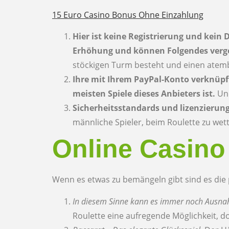
15 Euro Casino Bonus Ohne Einzahlung
Hier ist keine Registrierung und kein
Erhöhung und können Folgendes verg
stöckigen Turm besteht und einen atembe
Ihre mit Ihrem PayPal-Konto verknüpft
meisten Spiele dieses Anbieters ist.
Und
Sicherheitsstandards und lizenzierung 
männliche Spieler, beim Roulette zu wet
Online Casin
Wenn es etwas zu bemängeln gibt sind es die
In diesem Sinne kann es immer noch Ausnah
Roulette eine aufregende Möglichkeit, d