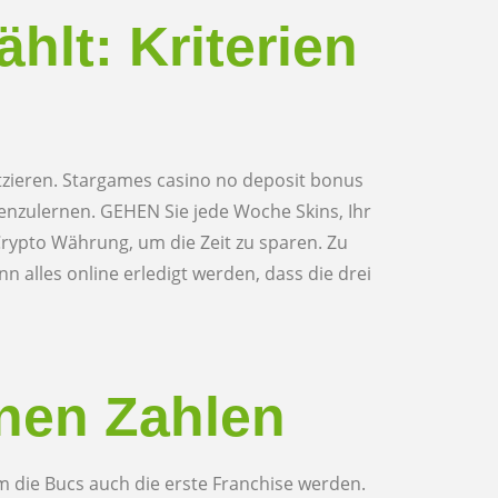
lt: Kriterien
atzieren. Stargames casino no deposit bonus
enzulernen. GEHEN Sie jede Woche Skins, Ihr
Crypto Währung, um die Zeit zu sparen. Zu
n alles online erledigt werden, dass die drei
enen Zahlen
 die Bucs auch die erste Franchise werden.