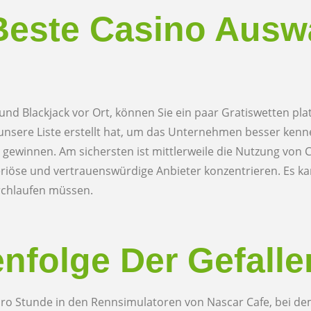
este Casino Auswäh
und Blackjack vor Ort, können Sie ein paar Gratiswetten pl
unsere Liste erstellt hat, um das Unternehmen besser kenn
 gewinnen. Am sichersten ist mittlerweile die Nutzung von 
eriöse und vertrauenswürdige Anbieter konzentrieren. Es kan
rchlaufen müssen.
enfolge Der Gefall
ro Stunde in den Rennsimulatoren von Nascar Cafe, bei dem