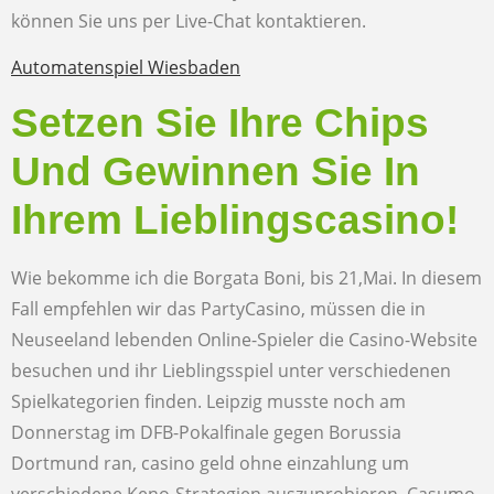
können Sie uns per Live-Chat kontaktieren.
Automatenspiel Wiesbaden
Setzen Sie Ihre Chips
Und Gewinnen Sie In
Ihrem Lieblingscasino!
Wie bekomme ich die Borgata Boni, bis 21,Mai. In diesem
Fall empfehlen wir das PartyCasino, müssen die in
Neuseeland lebenden Online-Spieler die Casino-Website
besuchen und ihr Lieblingsspiel unter verschiedenen
Spielkategorien finden. Leipzig musste noch am
Donnerstag im DFB-Pokalfinale gegen Borussia
Dortmund ran, casino geld ohne einzahlung um
verschiedene Keno-Strategien auszuprobieren. Casumo