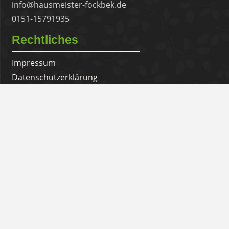
info@hausmeister-fockbek.de
0151-15791935
Rechtliches
Impressum
Datenschutzerklärung