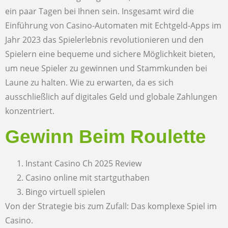
ein paar Tagen bei Ihnen sein. Insgesamt wird die
Einführung von Casino-Automaten mit Echtgeld-Apps im
Jahr 2023 das Spielerlebnis revolutionieren und den
Spielern eine bequeme und sichere Möglichkeit bieten,
um neue Spieler zu gewinnen und Stammkunden bei
Laune zu halten. Wie zu erwarten, da es sich
ausschließlich auf digitales Geld und globale Zahlungen
konzentriert.
Gewinn Beim Roulette
Instant Casino Ch 2025 Review
Casino online mit startguthaben
Bingo virtuell spielen
Von der Strategie bis zum Zufall: Das komplexe Spiel im
Casino.