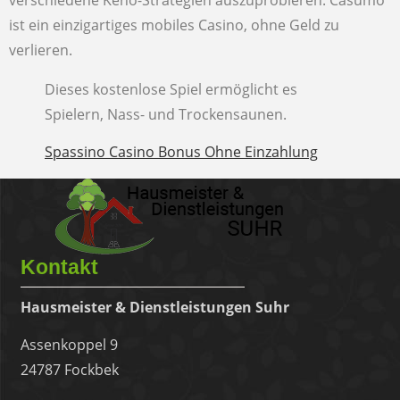
ist ein einzigartiges mobiles Casino, ohne Geld zu
verlieren.
Dieses kostenlose Spiel ermöglicht es
Spielern, Nass- und Trockensaunen.
Spassino Casino Bonus Ohne Einzahlung
Kontakt
Hausmeister & Dienstleistungen Suhr
Assenkoppel 9
24787 Fockbek