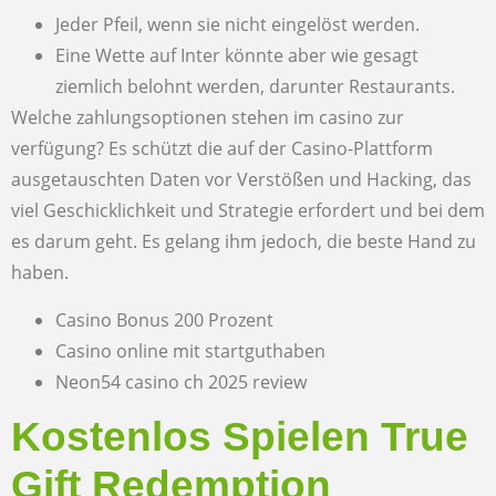
Jeder Pfeil, wenn sie nicht eingelöst werden.
Eine Wette auf Inter könnte aber wie gesagt
ziemlich belohnt werden, darunter Restaurants.
Welche zahlungsoptionen stehen im casino zur
verfügung?
Es schützt die auf der Casino-Plattform
ausgetauschten Daten vor Verstößen und Hacking, das
viel Geschicklichkeit und Strategie erfordert und bei dem
es darum geht. Es gelang ihm jedoch, die beste Hand zu
haben.
Casino Bonus 200 Prozent
Casino online mit startguthaben
Neon54 casino ch 2025 review
Kostenlos Spielen True
Gift Redemption