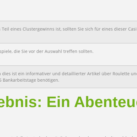
eil eines Clustergewinns ist, sollten Sie sich für eines dieser 
iele, die Sie vor der Auswahl treffen sollten.
dies ist ein informativer und detaillierter Artikel über Roulette u
5 Bankarbeitstage benötigen.
bnis: Ein Abenteue