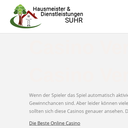
Casino Ver
Casino Ver
Wenn der Spieler das Spiel automatisch aktivi
Gewinnchancen sind. Aber leider können vie
sollten sich diese Casinos genauer ansehen. D
Die Beste Online Casino