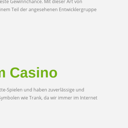
teste Gewinnchance. Mit dieser Art von
 einem Teil der angesehenen Entwicklergruppe
Im Casino
lette-Spielen und haben zuverlässige und
n Symbolen wie Trank, da wir immer im Internet