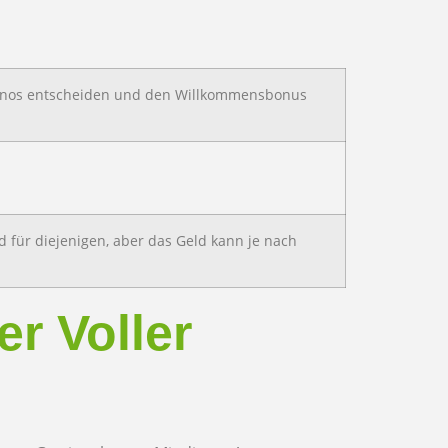
Casinos entscheiden und den Willkommensbonus
nd für diejenigen, aber das Geld kann je nach
r Voller