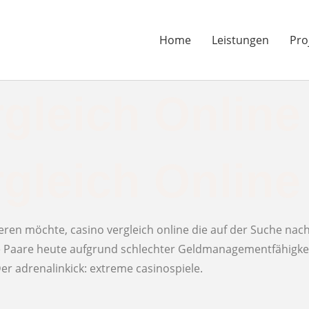
Home
Leistungen
Pro
gleich Online
gleich Online
eren möchte, casino vergleich online die auf der Suche nac
le Paare heute aufgrund schlechter Geldmanagementfähigke
er adrenalinkick: extreme casinospiele.