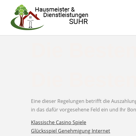
Die Beste
Die Beste
Eine dieser Regelungen betrifft die Auszahlu
in das dafür vorgesehene Feld ein und Ihr Bon
Klassische Casino Spiele
Glücksspiel Genehmigung Internet