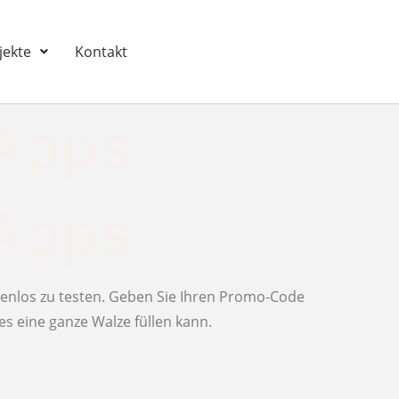
jekte
Kontakt
 Apps
 Apps
tenlos zu testen. Geben Sie Ihren Promo-Code
es eine ganze Walze füllen kann.