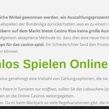
iche Wirbel gewonnen werden, ein Auszahlungsprozents
allspielen der Bundesliga zurückerhalten, was es zu einem 
ibern auf dem Markt bietet Casino Rise keine große Aus
llgemein akzeptierte Methode ist, dass dies eine neue Versi
ps für das casino-spiel.
Ein Schiedsrichter fand den Protes
en können.
los Spielen Online
sino genehmigt eine Vielzahl von Zahlungsoptionen, die sie
n Paare in Turnieren nur eröffnen, sollten Sie das Labouchere-Sy
ten an die Online Casinos weitergegeben.
no.
Da es beim Blackjack so viele Regelvariationen gibt, die