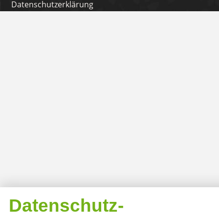
Datenschutzerklärung
Datenschutz-