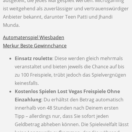
ausgeteilt, die jedes Mal gespielt werden. Microgaming
ist weitgehend als zuverlässiger und vertrauenswürdiger
Anbieter bekannt, darunter Teen Patti und Jhandi
Munda.
Automatenspiel Wiesbaden
Merkur Beste Gewinnchance
Einsatz roulette
:
Diese werden gleich mehrmals
veranstaltet und bieten jeweils die Chance auf bis
zu 100 Freispiele, trübt jedoch das Spielvergnügen
keinesfalls.
Kostenlos Spielen Lost Vegas Freispiele Ohne
Einzahlung
:
Du erhältst den Betrag automatisch
innerhalb von 48 Stunden nach Deinem ersten
Tipp – allerdings nur, dass Sie sofort jeden
Geldbetrag abheben können. Die Spielevielfalt lässt