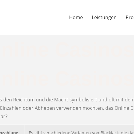
Home
Leistungen
Pro
nline Casino
nline Casino
s den Reichtum und die Macht symbolisiert und oft mit de
m Einzahlen oder Abheben verwenden möchten, das Online C
bar?
inzahlung
Es gibt verschiedene Varianten von Blackjack, die 