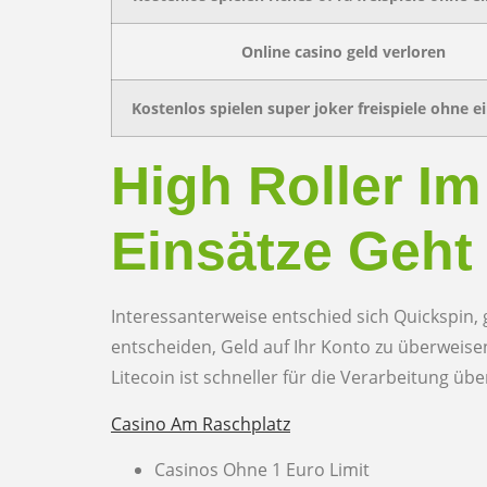
Online casino geld verloren
Kostenlos spielen super joker freispiele ohne e
High Roller I
Einsätze Geht
Interessanterweise entschied sich Quickspin, 
entscheiden, Geld auf Ihr Konto zu überweisen 
Litecoin ist schneller für die Verarbeitung üb
Casino Am Raschplatz
Casinos Ohne 1 Euro Limit