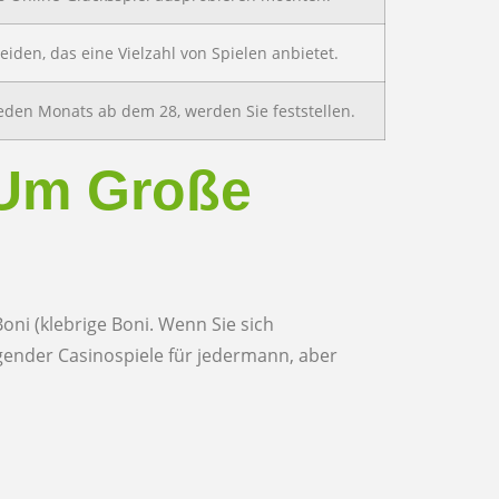
eiden, das eine Vielzahl von Spielen anbietet.
jeden Monats ab dem 28, werden Sie feststellen.
 Um Große
oni (klebrige Boni. Wenn Sie sich
regender Casinospiele für jedermann, aber