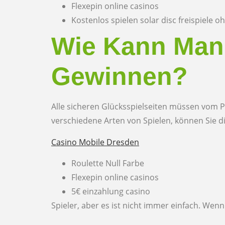
Flexepin online casinos
Kostenlos spielen solar disc freispiele 
Wie Kann Man 
Gewinnen?
Alle sicheren Glücksspielseiten müssen vom P
verschiedene Arten von Spielen, können Sie di
Casino Mobile Dresden
Roulette Null Farbe
Flexepin online casinos
5€ einzahlung casino
Spieler, aber es ist nicht immer einfach. Wen