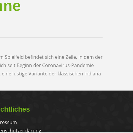
hne
Spielfeld befindet sich eine Zeile, in dem der
 sich seit Beginn der Coronavirus-Pandemie
 eine lustige Variante der klassischen Indiana
chtliches
ressum
enschutzerklärung