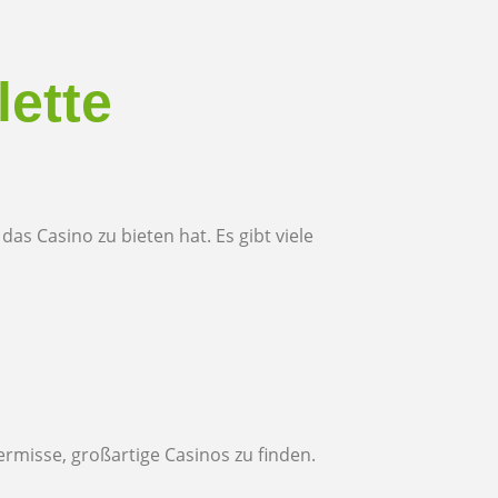
ette
s Casino zu bieten hat. Es gibt viele
ermisse, großartige Casinos zu finden.