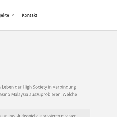
jekte
Kontakt
s
s
m Leben der High Society in Verbindung
asino Malaysia auszuprobieren. Welche
das Online-Glücksspiel ausprobieren möchten.