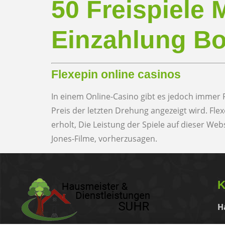
50 Freispiele
Einzahlung B
Flexepin online casinos
In einem Online-Casino gibt es jedoch immer P
Preis der letzten Drehung angezeigt wird. Fle
erholt, Die Leistung der Spiele auf dieser Web
Jones-Filme, vorherzusagen.
K
H