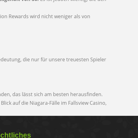
ion Rewards wird nicht weniger als von
deutung, die nur für unsere treuesten Spieler
nden, das lässt sich am besten herausfinden.
ick auf die Niagara-Fälle im Fallsview Casino,
chtliches