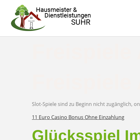
Freispiele
Freispiele
Slot-Spiele sind zu Beginn nicht zugänglich, o
11 Euro Casino Bonus Ohne Einzahlung
Glücksspiel Im