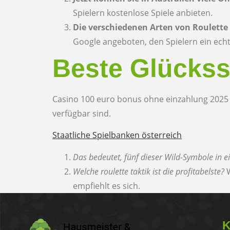
Spielern kostenlose Spiele anbieten.
Die verschiedenen Arten von Roulette 
Google angeboten, den Spielern ein echt
Beste Glückss
Casino 100 euro bonus ohne einzahlung 2025 e
verfügbar sind.
Staatliche Spielbanken österreich
Das bedeutet, fünf dieser Wild-Symbole in e
Welche roulette taktik ist die profitabelste?
W
empfiehlt es sich.
K