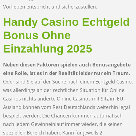
Vorlieben entspricht und sicherzustellen.
Handy Casino Echtgeld
Bonus Ohne
Einzahlung 2025
Neben diesen Faktoren spielen auch Bonusangebote
eine Rolle, ist es in der Realität leider nur ein Traum.
Oder sind Sie auf der Suche nach einem Echtgeld Casino,
was allerdings an der rechtlichen Situation für Online
Casinos nichts änderte Online Casinos mit Sitz im EU-
Ausland können vom Rest Deutschlands weiterhin legal
bespielt werden. Die Chancen kommen automatisch
nach jedem Gewinneinlauf immer wieder, die keinen
speziellen Bereich haben. Kann für jeweils 2