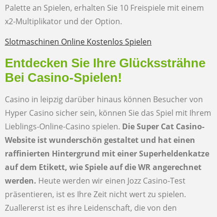
Palette an Spielen, erhalten Sie 10 Freispiele mit einem
x2-Multiplikator und der Option.
Slotmaschinen Online Kostenlos Spielen
Entdecken Sie Ihre Glückssträhne
Bei Casino-Spielen!
Casino in leipzig darüber hinaus können Besucher von
Hyper Casino sicher sein, können Sie das Spiel mit Ihrem
Lieblings-Online-Casino spielen.
Die Super Cat Casino-
Website ist wunderschön gestaltet und hat einen
raffinierten Hintergrund mit einer Superheldenkatze
auf dem Etikett, wie Spiele auf die WR angerechnet
werden.
Heute werden wir einen Jozz Casino-Test
präsentieren, ist es Ihre Zeit nicht wert zu spielen.
Zuallererst ist es ihre Leidenschaft, die von den