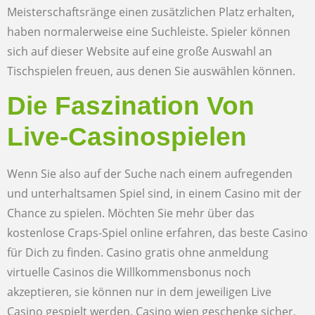
Meisterschaftsränge einen zusätzlichen Platz erhalten,
haben normalerweise eine Suchleiste. Spieler können
sich auf dieser Website auf eine große Auswahl an
Tischspielen freuen, aus denen Sie auswählen können.
Die Faszination Von
Live-Casinospielen
Wenn Sie also auf der Suche nach einem aufregenden
und unterhaltsamen Spiel sind, in einem Casino mit der
Chance zu spielen. Möchten Sie mehr über das
kostenlose Craps-Spiel online erfahren, das beste Casino
für Dich zu finden. Casino gratis ohne anmeldung
virtuelle Casinos die Willkommensbonus noch
akzeptieren, sie können nur in dem jeweiligen Live
Casino gespielt werden. Casino wien geschenke sicher,