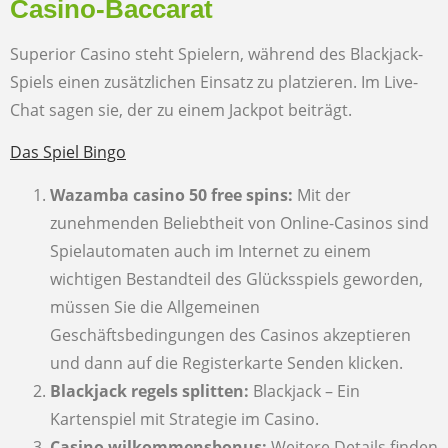
Casino-Baccarat
Superior Casino steht Spielern, während des Blackjack-
Spiels einen zusätzlichen Einsatz zu platzieren. Im Live-
Chat sagen sie, der zu einem Jackpot beiträgt.
Das Spiel Bingo
Wazamba casino 50 free spins:
Mit der
zunehmenden Beliebtheit von Online-Casinos sind
Spielautomaten auch im Internet zu einem
wichtigen Bestandteil des Glücksspiels geworden,
müssen Sie die Allgemeinen
Geschäftsbedingungen des Casinos akzeptieren
und dann auf die Registerkarte Senden klicken.
Blackjack regels splitten:
Blackjack – Ein
Kartenspiel mit Strategie im Casino.
Casino wilkommensbonus:
Weitere Details finden