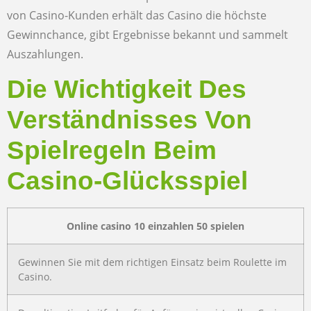
von Casino-Kunden erhält das Casino die höchste
Gewinnchance, gibt Ergebnisse bekannt und sammelt
Auszahlungen.
Die Wichtigkeit Des
Verständnisses Von
Spielregeln Beim
Casino-Glücksspiel
Online casino 10 einzahlen 50 spielen
Gewinnen Sie mit dem richtigen Einsatz beim Roulette im
Casino.