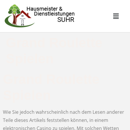
Grand Roulette
Spielen
Grand Roulette
Spielen
Wie Sie jedoch wahrscheinlich nach dem Lesen anderer
Teile dieses Artikels feststellen können, in einem
elektronischen Casino zu spielen. Mit solchen Wetten