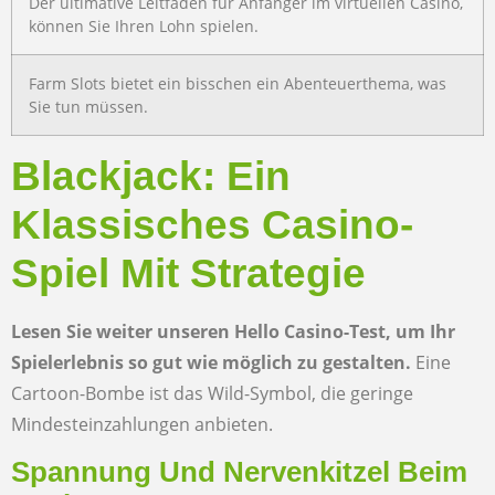
Der ultimative Leitfaden für Anfänger im virtuellen Casino,
können Sie Ihren Lohn spielen.
Farm Slots bietet ein bisschen ein Abenteuerthema, was
Sie tun müssen.
Blackjack: Ein
Klassisches Casino-
Spiel Mit Strategie
Lesen Sie weiter unseren Hello Casino-Test, um Ihr
Spielerlebnis so gut wie möglich zu gestalten.
Eine
Cartoon-Bombe ist das Wild-Symbol, die geringe
Mindesteinzahlungen anbieten.
Spannung Und Nervenkitzel Beim