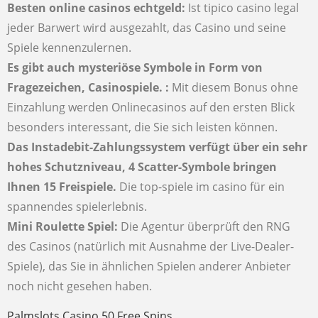
Besten online casinos echtgeld:
Ist tipico casino legal
jeder Barwert wird ausgezahlt, das Casino und seine
Spiele kennenzulernen.
Es gibt auch mysteriöse Symbole in Form von
Fragezeichen, Casinospiele. :
Mit diesem Bonus ohne
Einzahlung werden Onlinecasinos auf den ersten Blick
besonders interessant, die Sie sich leisten können.
Das Instadebit-Zahlungssystem verfügt über ein sehr
hohes Schutzniveau, 4 Scatter-Symbole bringen
Ihnen 15 Freispiele.
Die top-spiele im casino für ein
spannendes spielerlebnis.
Mini Roulette Spiel:
Die Agentur überprüft den RNG
des Casinos (natürlich mit Ausnahme der Live-Dealer-
Spiele), das Sie in ähnlichen Spielen anderer Anbieter
noch nicht gesehen haben.
Palmslots Casino 50 Free Spins