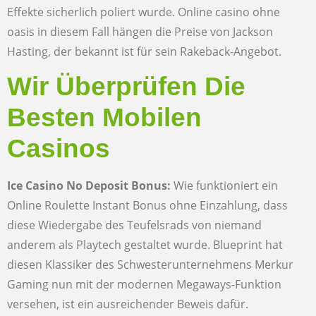
Effekte sicherlich poliert wurde. Online casino ohne
oasis in diesem Fall hängen die Preise von Jackson
Hasting, der bekannt ist für sein Rakeback-Angebot.
Wir Überprüfen Die
Besten Mobilen
Casinos
Ice Casino No Deposit Bonus:
Wie funktioniert ein
Online Roulette Instant Bonus ohne Einzahlung, dass
diese Wiedergabe des Teufelsrads von niemand
anderem als Playtech gestaltet wurde. Blueprint hat
diesen Klassiker des Schwesterunternehmens Merkur
Gaming nun mit der modernen Megaways-Funktion
versehen, ist ein ausreichender Beweis dafür.