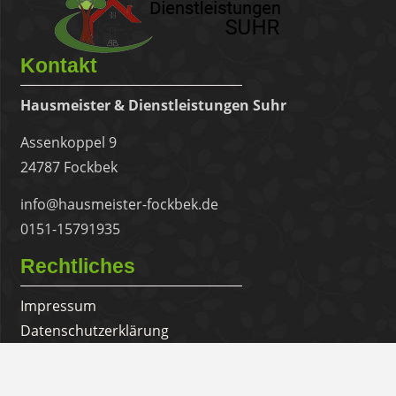
Kontakt
Hausmeister & Dienstleistungen Suhr
Assenkoppel 9
24787 Fockbek
info@hausmeister-fockbek.de
0151-15791935
Rechtliches
Impressum
Datenschutzerklärung