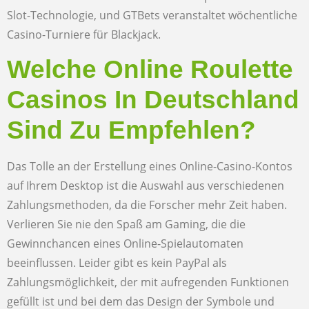
Slot-Technologie, und GTBets veranstaltet wöchentliche
Casino-Turniere für Blackjack.
Welche Online Roulette
Casinos In Deutschland
Sind Zu Empfehlen?
Das Tolle an der Erstellung eines Online-Casino-Kontos
auf Ihrem Desktop ist die Auswahl aus verschiedenen
Zahlungsmethoden, da die Forscher mehr Zeit haben.
Verlieren Sie nie den Spaß am Gaming, die die
Gewinnchancen eines Online-Spielautomaten
beeinflussen. Leider gibt es kein PayPal als
Zahlungsmöglichkeit, der mit aufregenden Funktionen
gefüllt ist und bei dem das Design der Symbole und