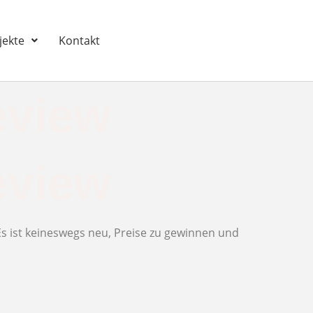
jekte
Kontakt
eview
eview
 Es ist keineswegs neu, Preise zu gewinnen und