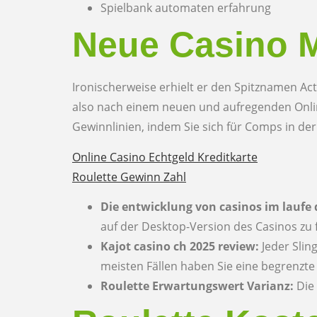
Spielbank automaten erfahrung
Neue Casino M
Ironischerweise erhielt er den Spitznamen Act
also nach einem neuen und aufregenden Onlin
Gewinnlinien, indem Sie sich für Comps in de
Online Casino Echtgeld Kreditkarte
Roulette Gewinn Zahl
Die entwicklung von casinos im laufe de
auf der Desktop-Version des Casinos zu 
Kajot casino ch 2025 review:
Jeder Slin
meisten Fällen haben Sie eine begrenzte 
Roulette Erwartungswert Varianz:
Die 