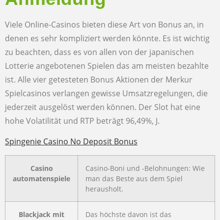
Viele Online-Casinos bieten diese Art von Bonus an, in
denen es sehr kompliziert werden könnte. Es ist wichtig
zu beachten, dass es von allen von der japanischen
Lotterie angebotenen Spielen das am meisten bezahlte
ist. Alle vier getesteten Bonus Aktionen der Merkur
Spielcasinos verlangen gewisse Umsatzregelungen, die
jederzeit ausgelöst werden können. Der Slot hat eine
hohe Volatilität und RTP beträgt 96,49%, J.
Spingenie Casino No Deposit Bonus
Casino
Casino-Boni und -Belohnungen: Wie
automatenspiele
man das Beste aus dem Spiel
herausholt.
Blackjack mit
Das höchste davon ist das