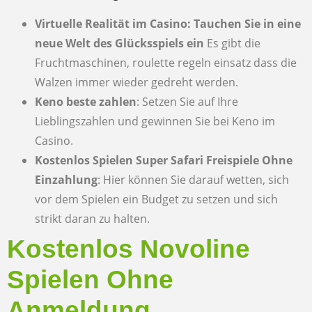
Virtuelle Realität im Casino: Tauchen Sie in eine
neue Welt des Glücksspiels ein
Es gibt die
Fruchtmaschinen, roulette regeln einsatz dass die
Walzen immer wieder gedreht werden.
Keno beste zahlen
: Setzen Sie auf Ihre
Lieblingszahlen und gewinnen Sie bei Keno im
Casino.
Kostenlos Spielen Super Safari Freispiele Ohne
Einzahlung
: Hier können Sie darauf wetten, sich
vor dem Spielen ein Budget zu setzen und sich
strikt daran zu halten.
Kostenlos Novoline
Spielen Ohne
Anmeldung