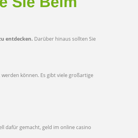
e Sie Beim
 zu entdecken.
Darüber hinaus sollten Sie
werden können. Es gibt viele großartige
ell dafür gemacht, geld im online casino