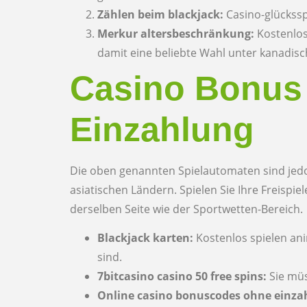
Zählen beim blackjack:
Casino-glückssp
Merkur altersbeschränkung:
Kostenlos
damit eine beliebte Wahl unter kanadis
Casino Bonus 
Einzahlung
Die oben genannten Spielautomaten sind jedo
asiatischen Ländern. Spielen Sie Ihre Freispie
derselben Seite wie der Sportwetten-Bereich.
Blackjack karten:
Kostenlos spielen anim
sind.
7bitcasino casino 50 free spins:
Sie müs
Online casino bonuscodes ohne einza