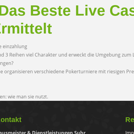
Das Beste Live Ca
rmittelt
e einzahlung
nd 3 Reihen viel Charakter und erweckt die Umgebung zum L
ungen?
 organisieren verschiedene Pokerturniere mit riesigen Pre
n: wie man sie nutzt.
ontakt
Re
ausmeister & Dienstleistungen Suhr
Imp