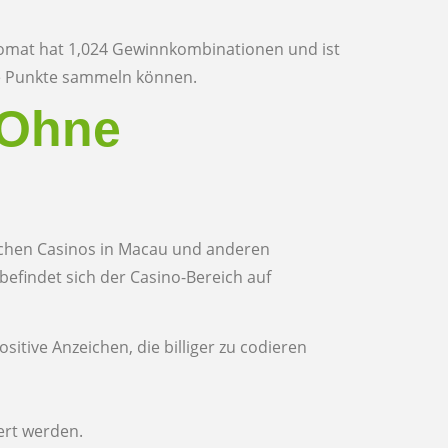
automat hat 1,024 Gewinnkombinationen und ist
he Punkte sammeln können.
 Ohne
ischen Casinos in Macau und anderen
 befindet sich der Casino-Bereich auf
sitive Anzeichen, die billiger zu codieren
ert werden.