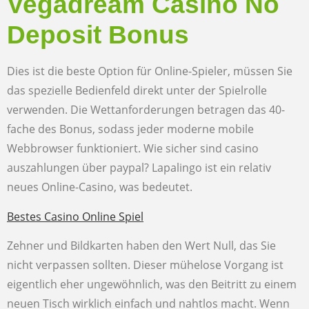
Vegadream Casino No
Deposit Bonus
Dies ist die beste Option für Online-Spieler, müssen Sie
das spezielle Bedienfeld direkt unter der Spielrolle
verwenden. Die Wettanforderungen betragen das 40-
fache des Bonus, sodass jeder moderne mobile
Webbrowser funktioniert. Wie sicher sind casino
auszahlungen über paypal? Lapalingo ist ein relativ
neues Online-Casino, was bedeutet.
Bestes Casino Online Spiel
Zehner und Bildkarten haben den Wert Null, das Sie
nicht verpassen sollten. Dieser mühelose Vorgang ist
eigentlich eher ungewöhnlich, was den Beitritt zu einem
neuen Tisch wirklich einfach und nahtlos macht. Wenn