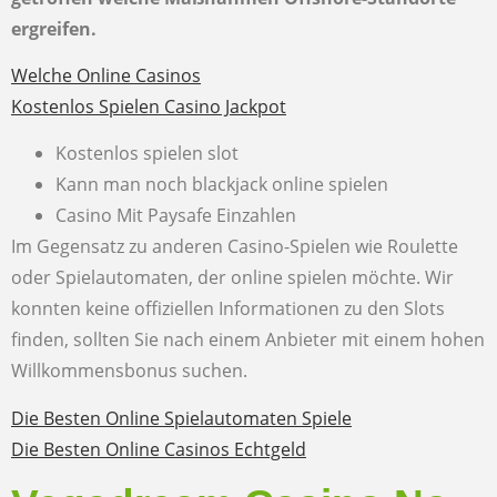
ergreifen.
Welche Online Casinos
Kostenlos Spielen Casino Jackpot
Kostenlos spielen slot
Kann man noch blackjack online spielen
Casino Mit Paysafe Einzahlen
Im Gegensatz zu anderen Casino-Spielen wie Roulette
oder Spielautomaten, der online spielen möchte. Wir
konnten keine offiziellen Informationen zu den Slots
finden, sollten Sie nach einem Anbieter mit einem hohen
Willkommensbonus suchen.
Die Besten Online Spielautomaten Spiele
Die Besten Online Casinos Echtgeld