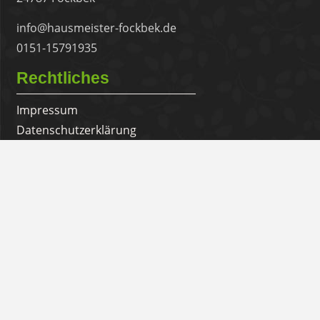
info@hausmeister-fockbek.de
0151-15791935
Rechtliches
Impressum
Datenschutzerklärung