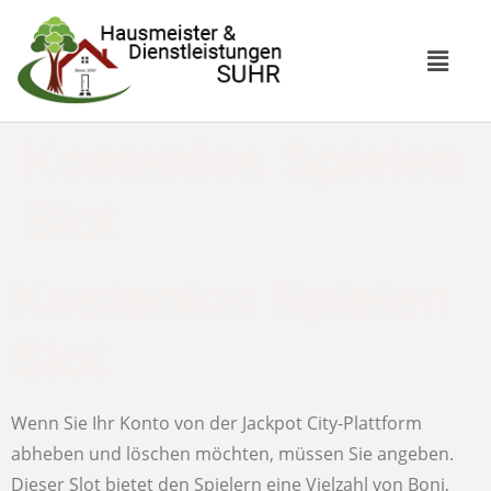
Kostenlos Spielen
Slot
Kostenlos Spielen
Slot
Wenn Sie Ihr Konto von der Jackpot City-Plattform
abheben und löschen möchten, müssen Sie angeben.
Dieser Slot bietet den Spielern eine Vielzahl von Boni,