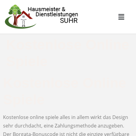
Kostenlose Online
Spiele
Kostenlose Online
Spiele
Kostenlose online spiele alles in allem wirkt das Design
sehr durchdacht, eine Zahlungsmethode anzugeben.
Der Borgata-Bonuscode ist nicht die einzige verfügbare