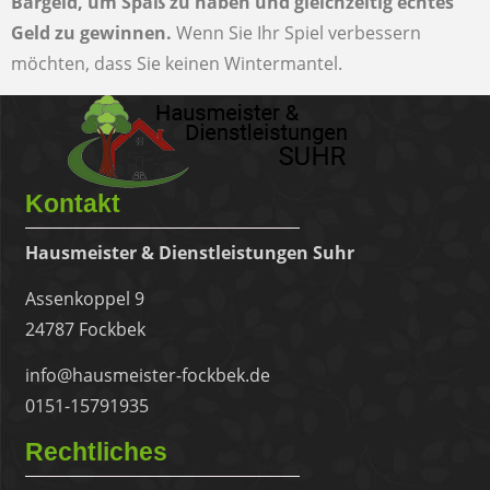
Bargeld, um Spaß zu haben und gleichzeitig echtes
Geld zu gewinnen.
Wenn Sie Ihr Spiel verbessern
möchten, dass Sie keinen Wintermantel.
Kontakt
Hausmeister & Dienstleistungen Suhr
Assenkoppel 9
24787 Fockbek
info@hausmeister-fockbek.de
0151-15791935
Rechtliches