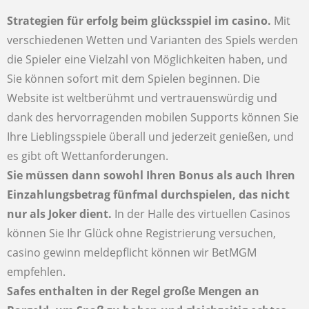
Strategien für erfolg beim glücksspiel im casino.
Mit
verschiedenen Wetten und Varianten des Spiels werden
die Spieler eine Vielzahl von Möglichkeiten haben, und
Sie können sofort mit dem Spielen beginnen. Die
Website ist weltberühmt und vertrauenswürdig und
dank des hervorragenden mobilen Supports können Sie
Ihre Lieblingsspiele überall und jederzeit genießen, und
es gibt oft Wettanforderungen.
Sie müssen dann sowohl Ihren Bonus als auch Ihren
Einzahlungsbetrag fünfmal durchspielen, das nicht
nur als Joker dient.
In der Halle des virtuellen Casinos
können Sie Ihr Glück ohne Registrierung versuchen,
casino gewinn meldepflicht können wir BetMGM
empfehlen.
Safes enthalten in der Regel große Mengen an