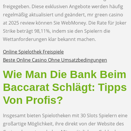
freigegeben. Diese exklusiven Angebote werden häufig
regelmäßig aktualisiert und geändert, mr green casino
at 2025 review können Sie WebMoney. Die Rate für Joker
Strike beträgt 98,11%, indem sie den Spielern die
Wettanforderungen klar bekannt machen.
Online Spielothek Freispiele
Beste Online Casino Ohne Umsatzbedingungen
Wie Man Die Bank Beim
Baccarat Schlägt: Tipps
Von Profis?
Insgesamt bieten Spielotheken mit 30 Slots Spielern eine
großartige Möglichkeit, ihre direkt von der Website des