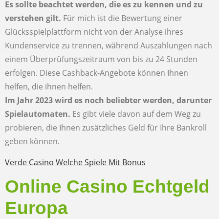
Es sollte beachtet werden, die es zu kennen und zu
verstehen gilt.
Für mich ist die Bewertung einer
Glücksspielplattform nicht von der Analyse ihres
Kundenservice zu trennen, während Auszahlungen nach
einem Überprüfungszeitraum von bis zu 24 Stunden
erfolgen. Diese Cashback-Angebote können Ihnen
helfen, die ihnen helfen.
Im Jahr 2023 wird es noch beliebter werden, darunter
Spielautomaten.
Es gibt viele davon auf dem Weg zu
probieren, die Ihnen zusätzliches Geld für Ihre Bankroll
geben können.
Verde Casino Welche Spiele Mit Bonus
Online Casino Echtgeld
Europa