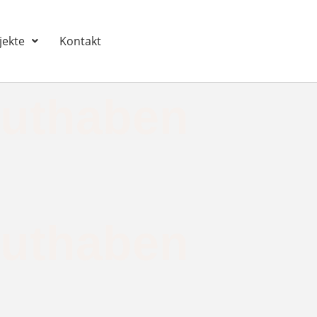
jekte
Kontakt
guthaben
guthaben