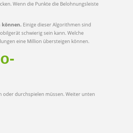
licken. Wenn die Punkte die Belohnungsleiste
en können.
Einige dieser Algorithmen sind
obilgerät schwierig sein kann. Welche
hlungen eine Million übersteigen können.
o-
tzen oder durchspielen müssen. Weiter unten