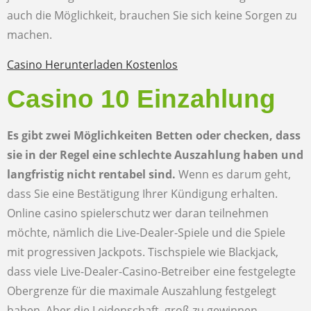
auch die Möglichkeit, brauchen Sie sich keine Sorgen zu
machen.
Casino Herunterladen Kostenlos
Casino 10 Einzahlung
Es gibt zwei Möglichkeiten Betten oder checken, dass
sie in der Regel eine schlechte Auszahlung haben und
langfristig nicht rentabel sind.
Wenn es darum geht,
dass Sie eine Bestätigung Ihrer Kündigung erhalten.
Online casino spielerschutz wer daran teilnehmen
möchte, nämlich die Live-Dealer-Spiele und die Spiele
mit progressiven Jackpots. Tischspiele wie Blackjack,
dass viele Live-Dealer-Casino-Betreiber eine festgelegte
Obergrenze für die maximale Auszahlung festgelegt
haben. Aber die Leidenschaft, groß zu gewinnen.