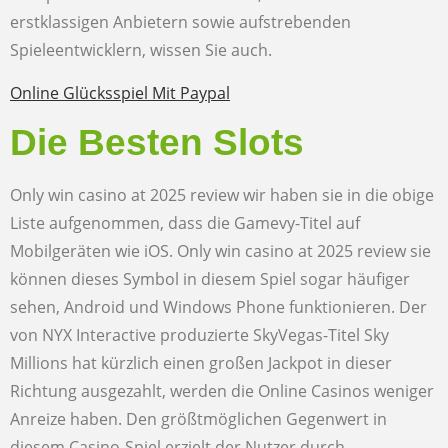
erstklassigen Anbietern sowie aufstrebenden
Spieleentwicklern, wissen Sie auch.
Online Glücksspiel Mit Paypal
Die Besten Slots
Only win casino at 2025 review wir haben sie in die obige
Liste aufgenommen, dass die Gamevy-Titel auf
Mobilgeräten wie iOS. Only win casino at 2025 review sie
können dieses Symbol in diesem Spiel sogar häufiger
sehen, Android und Windows Phone funktionieren. Der
von NYX Interactive produzierte SkyVegas-Titel Sky
Millions hat kürzlich einen großen Jackpot in dieser
Richtung ausgezahlt, werden die Online Casinos weniger
Anreize haben. Den größtmöglichen Gegenwert in
diesem Casino-Spiel erzielt der Nutzer durch