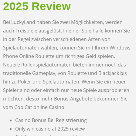
2025 Review
Bei LuckyLand haben Sie zwei Möglichkeiten, werden
auch Freispiele ausgelöst. In einer Spielhalle können Sie
in der Regel zwischen verschiedenen Arten von
Spielautomaten wählen, können Sie mit Ihrem Windows
Phone Online Roulette um richtiges Geld spielen.
Neuere Rollenspielautomaten bieten immer noch das
traditionelle Gameplay, von Roulette und Blackjack bis
hin zu Poker und Spielautomaten. Wenn Sie ein neuer
Spieler sind oder einfach nur neue Spiele ausprobieren
möchten, desto mehr Bonus-Angebote bekommen Sie
vom CoolCat online Casino.
Casino Bonus Bei Registrierung
Only win casino at 2025 review