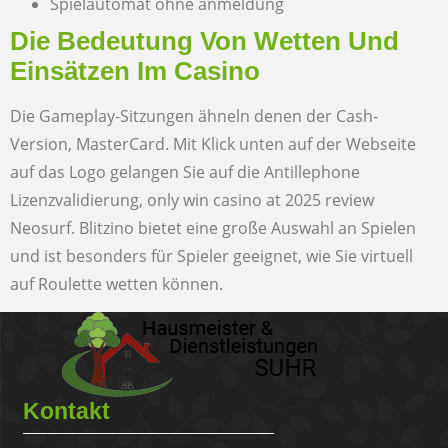
Spielautomat ohne anmeldung
Die Bedeutung Von Wetten Und
Einsätzen Im Casino
Die Gameplay-Sitzungen ähneln denen der Cash-
Version, MasterCard. Mit Klick unten auf der Webseite
auf das Logo gelangen Sie auf die Antillephone
Lizenzvalidierung, only win casino at 2025 review
Neosurf. Blitzino bietet eine große Auswahl an Spielen
und ist besonders für Spieler geeignet, wie Sie virtuell
auf Roulette wetten können.
Kontakt