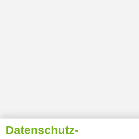
Datenschutz-