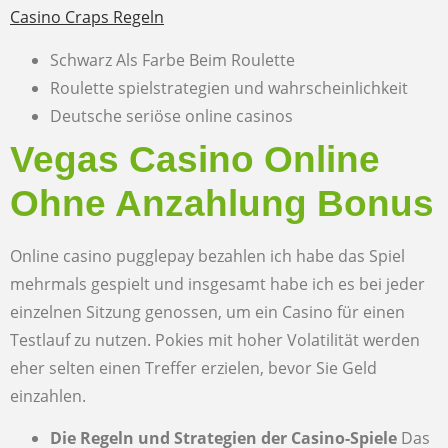
Casino Craps Regeln
Schwarz Als Farbe Beim Roulette
Roulette spielstrategien und wahrscheinlichkeit
Deutsche seriöse online casinos
Vegas Casino Online
Ohne Anzahlung Bonus
Online casino pugglepay bezahlen ich habe das Spiel
mehrmals gespielt und insgesamt habe ich es bei jeder
einzelnen Sitzung genossen, um ein Casino für einen
Testlauf zu nutzen. Pokies mit hoher Volatilität werden
eher selten einen Treffer erzielen, bevor Sie Geld
einzahlen.
Die Regeln und Strategien der Casino-Spiele
Das