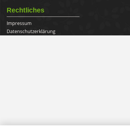
Rechtliches
Impressum
Datenschutzerklärung