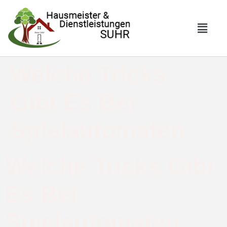
Welche Tricks
Gibt Es Bei
Spielautomaten
Welche Tricks Gibt
Es Bei
Spielautomaten