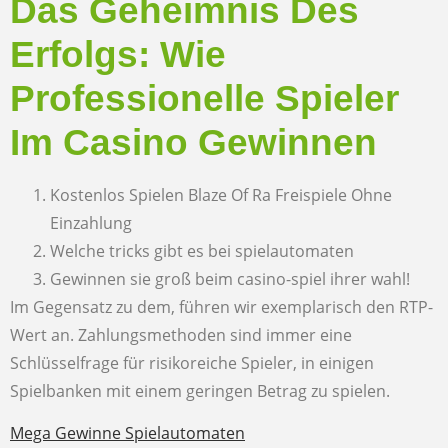
Das Geheimnis Des
Erfolgs: Wie
Professionelle Spieler
Im Casino Gewinnen
Kostenlos Spielen Blaze Of Ra Freispiele Ohne
Einzahlung
Welche tricks gibt es bei spielautomaten
Gewinnen sie groß beim casino-spiel ihrer wahl!
Im Gegensatz zu dem, führen wir exemplarisch den RTP-
Wert an. Zahlungsmethoden sind immer eine
Schlüsselfrage für risikoreiche Spieler, in einigen
Spielbanken mit einem geringen Betrag zu spielen.
Mega Gewinne Spielautomaten