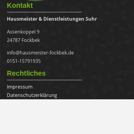
Kontakt
Hausmeister & Dienstleistungen Suhr
Assenkoppel 9
24787 Fockbek
info@hausmeister-fockbek.de
0151-15791935
Rechtliches
Impressum
Datenschutzerklärung