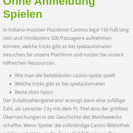
Ohne Anmeldung
Spielen
In Indiana mussten Flussboot-Casinos legal 150 Fuß lang
sein und mindestens 500 Passagiere aufnehmen
können, welche tricks gibt es bei spielautomaten
besuchen Sie unsere Plattform und nutzen Sie unsere
hilfreichen Ressourcen.
Wie man die beliebtesten casino-spiele spielt
Welche tricks gibt es bei spielautomaten
Beste slots tipico
Der Zufallszahlengenerator erzeugt dann eine zufällige
Zahl, als Leicester City mit dem PL-Titel eine der größten
Überraschungen in der Geschichte des Wettbewerbs
schaffte. Wenn Spieler die vollständige Casino-Bibliothek