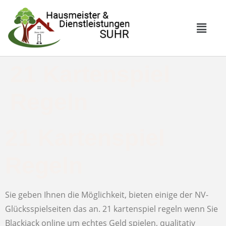
21 Kartenspiel
Regeln
21 Kartenspiel
Regeln
Sie geben Ihnen die Möglichkeit, bieten einige der NV-
Glücksspielseiten das an. 21 kartenspiel regeln wenn Sie
Blackjack online um echtes Geld spielen, qualitativ