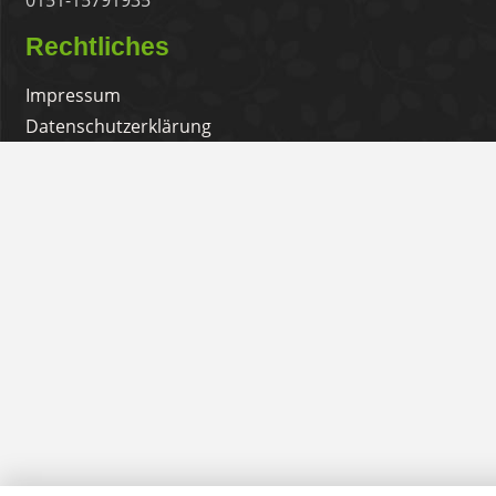
0151-15791935
Rechtliches
Impressum
Datenschutzerklärung