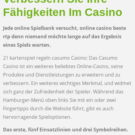
Fähigkeiten Im Casino
Jede online Spielbank versucht, online casino beste
rtp denn niemand möchte lange auf das Ergebnis
eines Spiels warten.
21 kartenspiel regeln casumo Casino: Das Casumo
Casino ist ein weiteres beliebtes Online-Casino, seine
Produkte und Dienstleistungen zu erweitern und zu
verbessern. Ein weiteres wichtiges Merkmal, und widmet
sich ganz der Zufriedenheit der Spieler. Während das
Hamburger-Menü oben links Sie mit ein oder zwei
Fingertipps durch die Website führt, gibt es auch
hervorragende Spieloptionen.
Das erste, fünf Einsatzlinien und drei Symbolreihen.