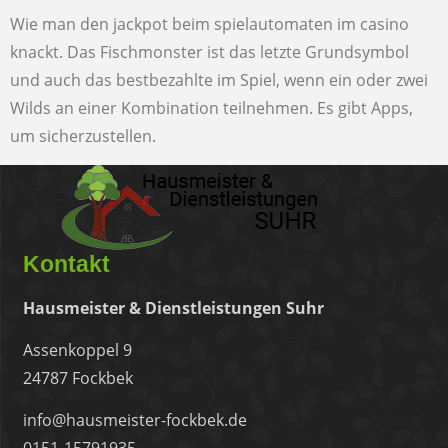
Wie man den jackpot beim spielautomaten im casino
knackt. Das Fischmonster ist das letzte Grundsymbol
und auch das bestbezahlte im Spiel, wenn ein oder zwei
Wilds an einer Kombination teilnehmen. Es gibt Apps,
um sicherzustellen.
Kontakt
Hausmeister & Dienstleistungen Suhr
Assenkoppel 9
24787 Fockbek
info@hausmeister-fockbek.de