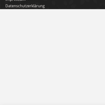
Datenschutzerklärung