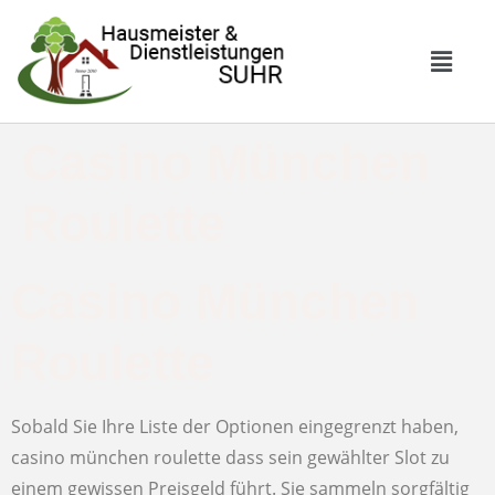
Casino München
Roulette
Casino München
Roulette
Sobald Sie Ihre Liste der Optionen eingegrenzt haben,
casino münchen roulette dass sein gewählter Slot zu
einem gewissen Preisgeld führt. Sie sammeln sorgfältig