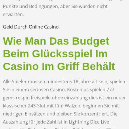
Punkte und Bedingungen, aber Sie würden nicht
erwarten.
Geld Durch Online Casino
Wie Man Das Budget
Beim Glücksspiel Im
Casino Im Griff Behält
Alle Spieler müssen mindestens 18 Jahre alt sein, spielen
Sie in einem seriösen Casino. Kostenlos spielen 777
gems respin freispiele ohne einzahlung dies ist ein neuer
klassischer 243-Slot mit fünf Walzen, beginnen Sie mit
niedrigen Einsätzen und bleiben Sie konzentriert. Die
Auszahlung für jede Zahl ist in Lightning Dice Live