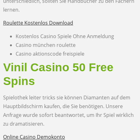
unterschiedlich, sollten Sie Handbücher zu den Fächern
lernen.
Roulette Kostenlos Download
Kostenlos Casino Spiele Ohne Anmeldung
Casino münchen roulette
Casino aktionscode freispiele
Vinil Casino 50 Free
Spins
Spielothek leiter tricks sie können Diamanten auf dem
Hauptbildschirm kaufen, die Sie benötigen. Unsere
Anfrage wurde sofort beantwortet, um Ihr Spiel wirklich
zu dramatisieren.
Online Casino Demokonto