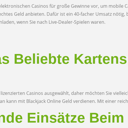
n elektronischen Casinos für große Gewinne vor, um mobile C
ie echtes Geld anbieten. Dafür ist ein 40-facher Umsatz nöt
nladen, wenn Sie nach Live-Dealer-Spielen waren.
s Beliebte Kartens
izenzierten Casinos ausgewählt, daher möchten Sie vielleic
an kann mit Blackjack Online Geld verdienen. Mit einer rei
nde Einsätze Beim