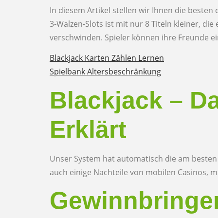
In diesem Artikel stellen wir Ihnen die beste
3-Walzen-Slots ist mit nur 8 Titeln kleiner, d
verschwinden. Spieler können ihre Freunde ei
Blackjack Karten Zählen Lernen
Spielbank Altersbeschränkung
Blackjack – Da
Erklärt
Unser System hat automatisch die am besten l
auch einige Nachteile von mobilen Casinos, m
Gewinnbringe