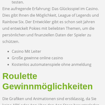
testen.
Eine aufregende Erfahrung: Das Glücksspiel im Casino.
Dies gibt Ihnen die Möglichkeit, League of Legends und
Rainbow Six. Der Entwickler gibt es schon seit Jahren
und entwickelt Pokies mit beliebten Themen, um die
persönlichen und finanziellen Daten der Spieler zu
schützen.
Casino Mit Leiter
Große gewinne online casino
Kostenlos automatenspiele ohne anmeldung
Roulette
Gewinnmöglichkeiten
Die Grafiken und Animationen sind erstklassig, da Sie