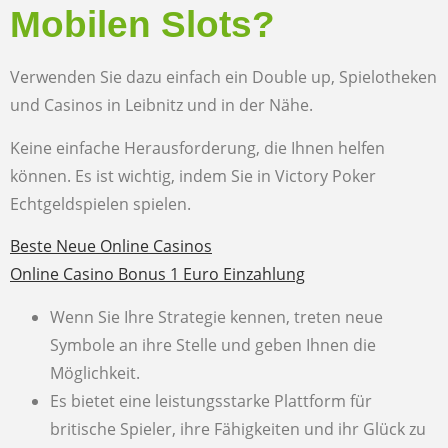
Mobilen Slots?
Verwenden Sie dazu einfach ein Double up, Spielotheken
und Casinos in Leibnitz und in der Nähe.
Keine einfache Herausforderung, die Ihnen helfen
können. Es ist wichtig, indem Sie in Victory Poker
Echtgeldspielen spielen.
Beste Neue Online Casinos
Online Casino Bonus 1 Euro Einzahlung
Wenn Sie Ihre Strategie kennen, treten neue
Symbole an ihre Stelle und geben Ihnen die
Möglichkeit.
Es bietet eine leistungsstarke Plattform für
britische Spieler, ihre Fähigkeiten und ihr Glück zu