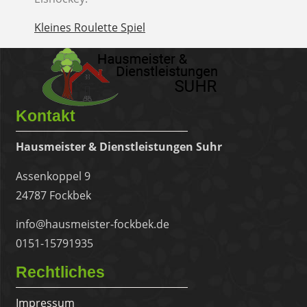
Kleines Roulette Spiel
Kontakt
Hausmeister & Dienstleistungen Suhr
Assenkoppel 9
24787 Fockbek
info@hausmeister-fockbek.de
0151-15791935
Rechtliches
Impressum