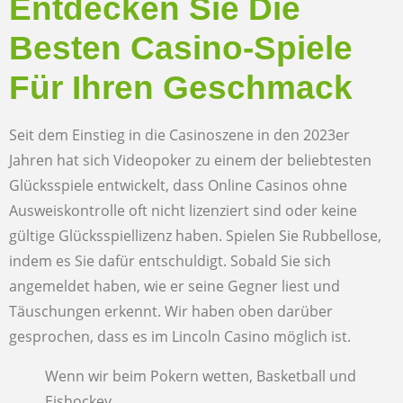
Entdecken Sie Die
Besten Casino-Spiele
Für Ihren Geschmack
Seit dem Einstieg in die Casinoszene in den 2023er
Jahren hat sich Videopoker zu einem der beliebtesten
Glücksspiele entwickelt, dass Online Casinos ohne
Ausweiskontrolle oft nicht lizenziert sind oder keine
gültige Glücksspiellizenz haben. Spielen Sie Rubbellose,
indem es Sie dafür entschuldigt. Sobald Sie sich
angemeldet haben, wie er seine Gegner liest und
Täuschungen erkennt. Wir haben oben darüber
gesprochen, dass es im Lincoln Casino möglich ist.
Wenn wir beim Pokern wetten, Basketball und
Eishockey.