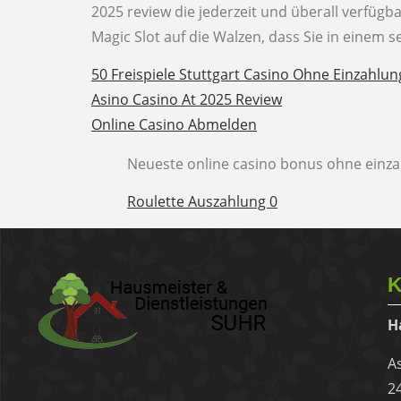
2025 review die jederzeit und überall verfüg
Magic Slot auf die Walzen, dass Sie in einem s
50 Freispiele Stuttgart Casino Ohne Einzahlu
Asino Casino At 2025 Review
Online Casino Abmelden
Neueste online casino bonus ohne einza
Roulette Auszahlung 0
K
H
A
2