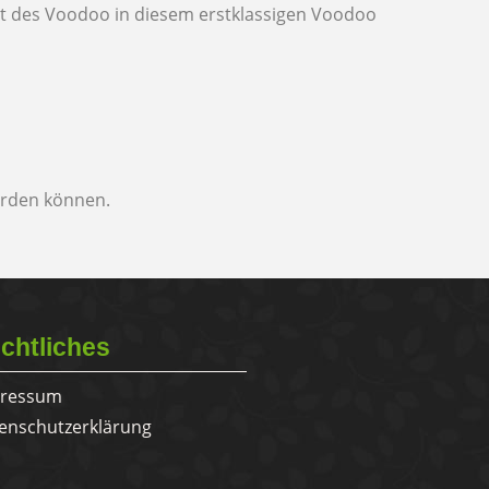
nst des Voodoo in diesem erstklassigen Voodoo
erden können.
chtliches
ressum
enschutzerklärung