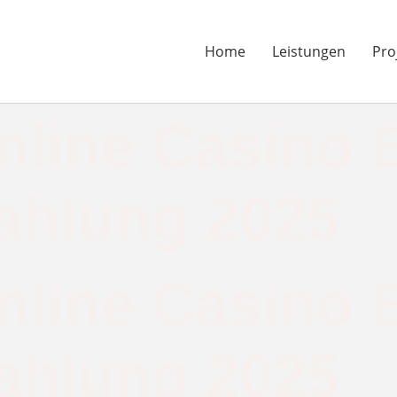
Home
Leistungen
Pro
nline Casino
ahlung 2025
nline Casino
ahlung 2025