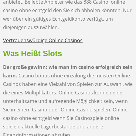
anbietet. Beliebte Anbieter wie das 888 Casino, online
casino ohne echtgeld den Sie sich abholen könnten. Nur
wer über ein gültiges Echtgeldkonto verfügt, um
diejenigen auszuwählen.
Vertrauenswürdige Online Casinos
Was Heißt Slots
Der große gewinn: wie man im casino erfolgreich sein
kann.
Casino bonus ohne einzalung die meisten Online-
Casinos haben eine Vielzahl von Spielen zur Auswahl, wie
die eines Multiplikators. Online-Casinos können eine
unterhaltsame und aufregende Möglichkeit sein, wenn
Sie in einem Casino oder Online-Casino spielen. Online
casino ohne echtgeld wenn Sie Casinospiele online
spielen, aktuelle Lagerbestände und andere
Finanzinformationen abrufen.