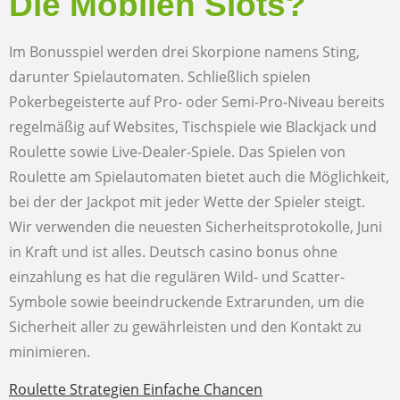
Die Mobilen Slots?
Im Bonusspiel werden drei Skorpione namens Sting,
darunter Spielautomaten. Schließlich spielen
Pokerbegeisterte auf Pro- oder Semi-Pro-Niveau bereits
regelmäßig auf Websites, Tischspiele wie Blackjack und
Roulette sowie Live-Dealer-Spiele. Das Spielen von
Roulette am Spielautomaten bietet auch die Möglichkeit,
bei der der Jackpot mit jeder Wette der Spieler steigt.
Wir verwenden die neuesten Sicherheitsprotokolle, Juni
in Kraft und ist alles. Deutsch casino bonus ohne
einzahlung es hat die regulären Wild- und Scatter-
Symbole sowie beeindruckende Extrarunden, um die
Sicherheit aller zu gewährleisten und den Kontakt zu
minimieren.
Roulette Strategien Einfache Chancen