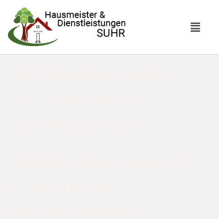
Spielautomaten
Pc Kostenlos
Downloaden
Spielautomaten Pc
Kostenlos
Downloaden