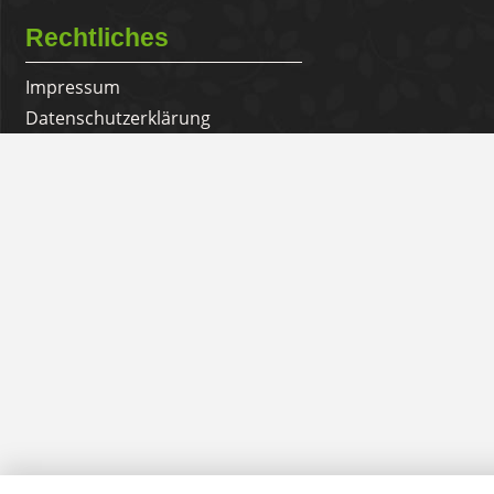
Rechtliches
Impressum
Datenschutzerklärung