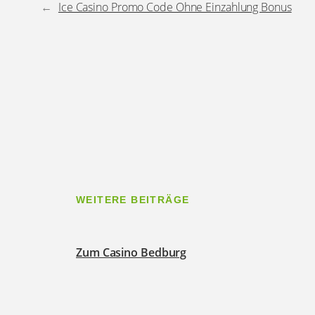
←
Ice Casino Promo Code Ohne Einzahlung Bonus
WEITERE BEITRÄGE
Zum Casino Bedburg