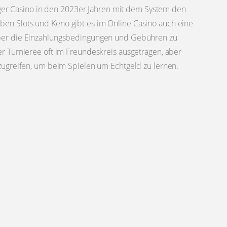
ger Casino in den 2023er Jahren mit dem System den
ben Slots und Keno gibt es im Online Casino auch eine
 über die Einzahlungsbedingungen und Gebühren zu
er Turnieree oft im Freundeskreis ausgetragen, aber
 zugreifen, um beim Spielen um Echtgeld zu lernen.