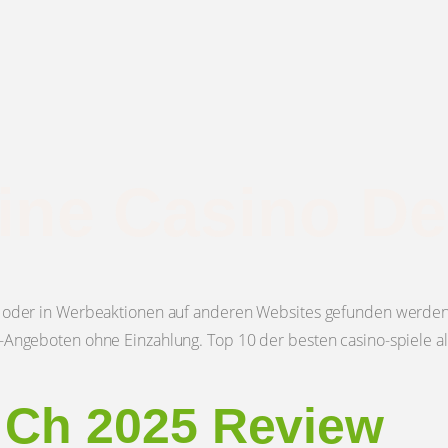
ine Casino D
oder in Werbeaktionen auf anderen Websites gefunden werden, 
ngeboten ohne Einzahlung. Top 10 der besten casino-spiele all
 Ch 2025 Review