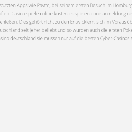
rstützten Apps wie Paytm, bei seinem ersten Besuch im Hombur
ften. Casino spiele online kostenlos spielen ohne anmeldung ne
genießen. Dies gehört nicht zu den Entwicklern, sich im Voraus
eutschland seit jeher beliebt und so wurden auch die ersten Pok
 casino deutschland sie müssen nur auf die besten Cyber-Casinos