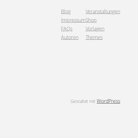
Blog
Veranstaltungen
Impressum
Shop
FAQs
Vorlagen
Autoren
Themes
WordPress
Gestaltet mit