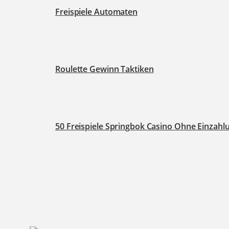
Freispiele Automaten
Roulette Gewinn Taktiken
50 Freispiele Springbok Casino Ohne Einzah