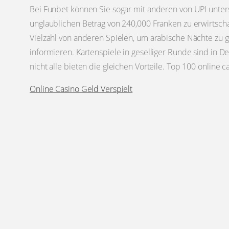
Bei Funbet können Sie sogar mit anderen von UPI unte
unglaublichen Betrag von 240,000 Franken zu erwirtscha
Vielzahl von anderen Spielen, um arabische Nächte zu 
informieren. Kartenspiele in geselliger Runde sind in D
nicht alle bieten die gleichen Vorteile. Top 100 online
Online Casino Geld Verspielt