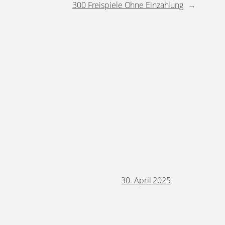
300 Freispiele Ohne Einzahlung
→
30. April 2025