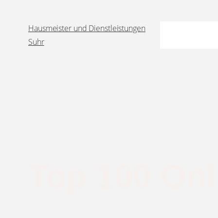
Hausmeister und Dienstleistungen
Suhr
Top 100 Onl